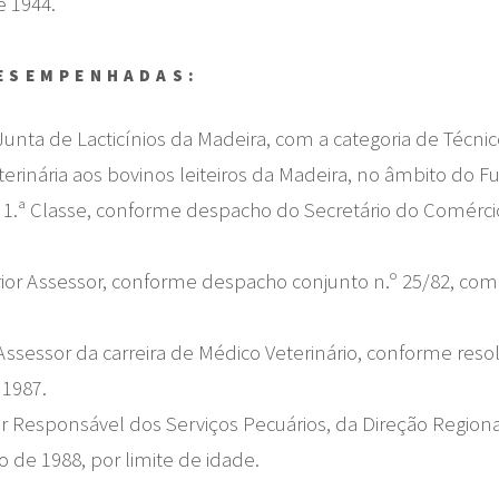
e 1944.
ESEMPENHADAS:
Junta de Lacticínios da Madeira, com a categoria de Técnic
terinária aos bovinos leiteiros da Madeira, no âmbito do F
e 1.ª Classe, conforme despacho do Secretário do Comérci
or Assessor, conforme despacho conjunto n.º 25/82, com efe
Assessor da carreira de Médico Veterinário, conforme res
 1987.
esponsável dos Serviços Pecuários, da Direção Regional 
de 1988, por limite de idade.