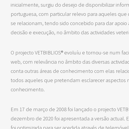
inicialmente, surgiu do desejo de disponibilizar info
portuguesa, com particular relevo para aqueles qu
se relacionam, tendo sido concebido para dar apoi
decisão e execução, no âmbito das actividades veteri
O projecto VETBIBLIOS® evoluíu e tornou-se num faci
web, com relevância no âmbito das diversas activi
conta outras áreas de conhecimento com elas relaci
todos aqueles que pretendam esclarecer aspectos m
conhecimento.
Em 17 de março de 2008 foi lançado o projecto VETBIB
dezembro de 2020 foi apresentada a versão actual. E
foi optimizada para ser acedida através de telemóvel