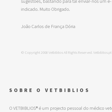
sugestões, bastando para tal enviar-nos um e-m
indicado. Muito Obrigado.
João Carlos de França Dória
© Copyright 2008 Vetbiblios All Rights Reserved. Vetbiblios.pt
SOBRE O VETBIBLIOS
O VETBIBLIOS® é um projecto pessoal do médico vete