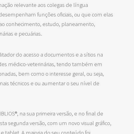
rmação relevante aos colegas de língua
e desempenham funções oficiais, ou que com elas
o ao conhecimento, estudo, planeamento,
nárias e pecuárias.
litador do acesso a documentos e a sítios na
dades médico-veterinárias, tendo também em
onadas, bem como o interesse geral, ou seja,
ais técnicos e ou aumentar o seu nível de
LIOS®, na sua primeira versão, e no final de
sta segunda versão, com um novo visual gráfico,
 e tablet. A maioria do seu conteúdo foi